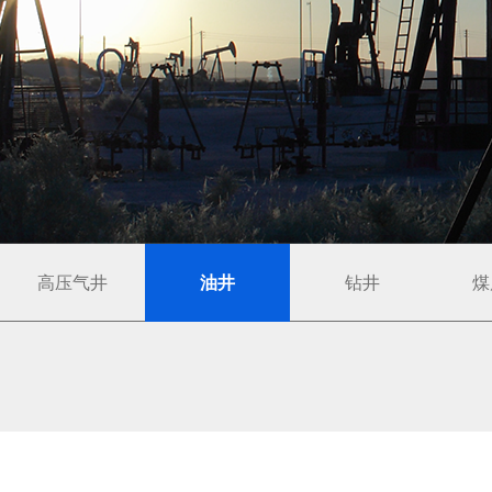
高压气井
油井
钻井
煤