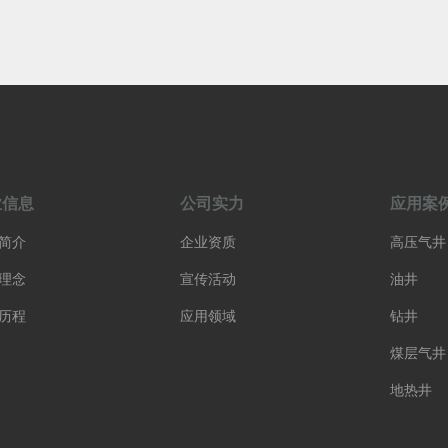
业信息
公司实力
应用案
简介
企业资质
高压气井
理念
宣传活动
油井
历程
应用领域
钻井
煤层气井
地热井