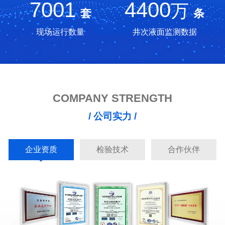
7001
4400
万
套
条
现场运行数量
井次液面监测数据
COMPANY STRENGTH
/ 公司实力 /
企业资质
检验技术
合作伙伴